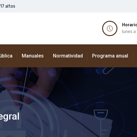
117 altos
Horario
lunes a
ública
Manuales
Normatividad
Programa anual
egral